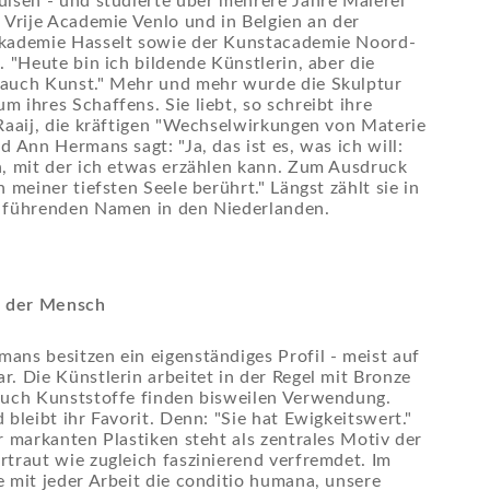
lsen - und studierte über mehrere Jahre Malerei
 Vrije Academie Venlo und in Belgien an der
kademie Hasselt sowie der Kunstacademie Noord-
. "Heute bin ich bildende Künstlerin, aber die
auch Kunst." Mehr und mehr wurde die Skulptur
 ihres Schaffens. Sie liebt, so schreibt ihre
Raaij, die kräftigen "Wechselwirkungen von Materie
 Ann Hermans sagt: "Ja, das ist es, was ich will:
, mit der ich etwas erzählen kann. Zum Ausdruck
 meiner tiefsten Seele berührt." Längst zählt sie in
 führenden Namen in den Niederlanden.
: der Mensch
ns besitzen ein eigenständiges Profil - meist auf
. Die Künstlerin arbeitet in der Regel mit Bronze
auch Kunststoffe finden bisweilen Verwendung.
 bleibt ihr Favorit. Denn: "Sie hat Ewigkeitswert."
r markanten Plastiken steht als zentrales Motiv der
traut wie zugleich faszinierend verfremdet. Im
 mit jeder Arbeit die conditio humana, unsere