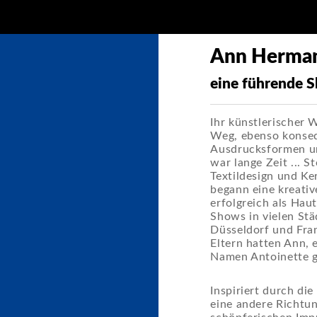
Ann Herma
eine führende S
Ihr künstlerischer 
Weg, ebenso konseq
Ausdrucksformen und
war lange Zeit ... 
Textildesign und Ke
begann eine kreativ
erfolgreich als Ha
Shows in vielen Stä
Düsseldorf und Fran
Eltern hatten Ann, 
Namen Antoinette 
Inspiriert durch di
eine andere Richtung