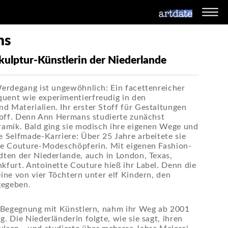
ns
kulptur-Künstlerin der Niederlande
Werdegang ist ungewöhnlich: Ein facettenreicher
uent wie experimentierfreudig in den
 Materialien. Ihr erster Stoff für Gestaltungen
Stoff. Denn Ann Hermans studierte zunächst
ramik. Bald ging sie modisch ihre eigenen Wege und
e Selfmade-Karriere: Über 25 Jahre arbeitete sie
ute Couture-Modeschöpferin. Mit eigenen Fashion-
dten der Niederlande, auch in London, Texas,
kfurt. Antoinette Couture hieß ihr Label. Denn die
eine von vier Töchtern unter elf Kindern, den
gegeben.
e Begegnung mit Künstlern, nahm ihr Weg ab 2001
. Die Niederländerin folgte, wie sie sagt, ihren