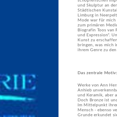
schöpferischen Impu
und Skulptur an der
Städtischen Kunsta
Limburg in Neerpelt
Mode war für mich 
zum primären Medium
Biografin Toos van 
und Expression". Und
Kunst zu erschaffen
bringen, was mich in
ihrem Genre zu den
Das zentrale Motiv
Werke von Ann Herma
Anhieb unverkennbar
und Keramik, aber 
Doch Bronze ist und
Im Mittelpunkt ihre
Mensch - ebenso ver
Grunde erkundet sie